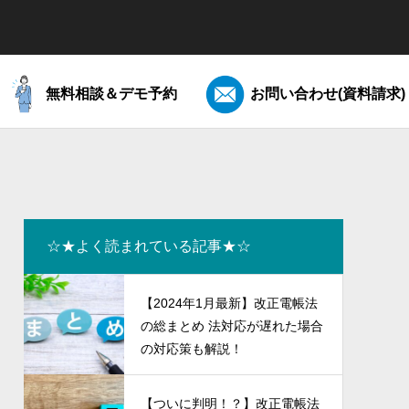
無料相談＆デモ予約
お問い合わせ(資料請求)
☆★よく読まれている記事★☆
【2024年1月最新】改正電帳法
の総まとめ 法対応が遅れた場合
の対応策も解説！
と電帳法
【こんな時どうする？電帳法】Q&A集
【ついに判明！？】改正電帳法