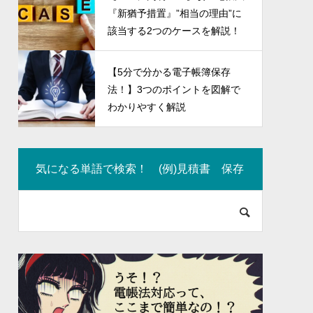
イントを
vol.1
『新猶予措置』”相当の理由”に
2023.04.12
該当する2つのケースを解説！
【5分で分かる電子帳簿保存
法！】3つのポイントを図解で
わかりやすく解説
気になる単語で検索！ (例)見積書 保存