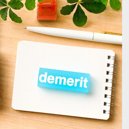
当の理由”に該当する2つのケースを
の関係を正しく把握する２つのポ
解説！
4
2023.06.14