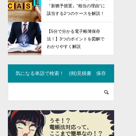
イントを
vol.1
『新猶予措置』”相当の理由”に
2023.04.12
該当する2つのケースを解説！
【5分で分かる電子帳簿保存
法！】3つのポイントを図解で
わかりやすく解説
気になる単語で検索！ (例)見積書 保存