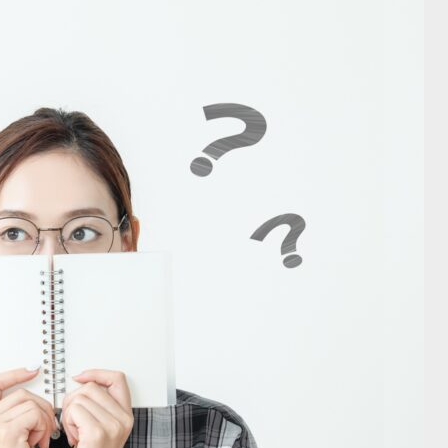
当の理由”に該当する2つのケースを
の関係を正しく把握する２つのポ
解説！
4
2023.06.14