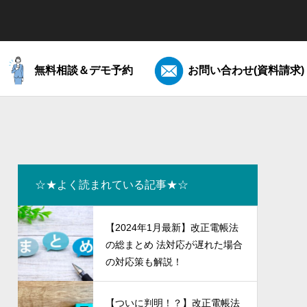
無料相談＆デモ予約
お問い合わせ(資料請求)
☆★よく読まれている記事★☆
【2024年1月最新】改正電帳法
の総まとめ 法対応が遅れた場合
の対応策も解説！
と電帳法
【こんな時どうする？電帳法】Q&A集
【ついに判明！？】改正電帳法