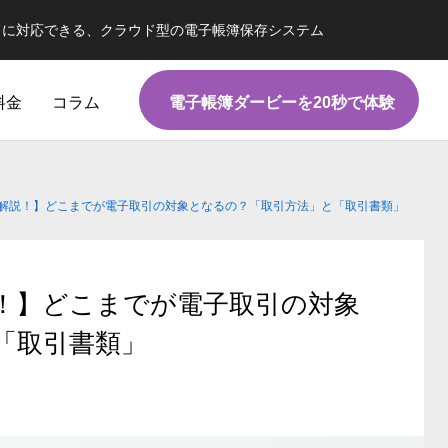
）に対応できる、クラウド型の電子帳簿保存システム
料金
コラム
電子帳簿ダービーを20秒で体験
電子帳簿保存法
解説！】どこまでが電子取引の対象となるの？「取引方法」と「取引書類」
！】どこまでが電子取引の対象
「取引書類」
判明！？】改正電帳法『新猶予措
【必要？不要？】タイムスタンプ