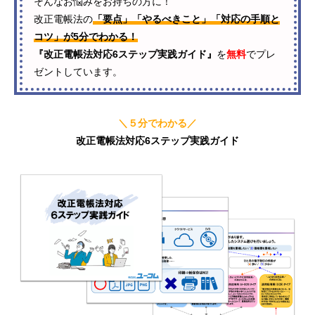
そんなお悩みをお持ちの方に！
改正電帳法の
「要点」「やるべきこと」「対応の手順と
コツ」が5分でわかる！
『改正電帳法対応6ステップ実践ガイド』
を
無料
でプレ
ゼントしています。
＼５分でわかる／
改正電帳法対応6ステップ実践ガイド