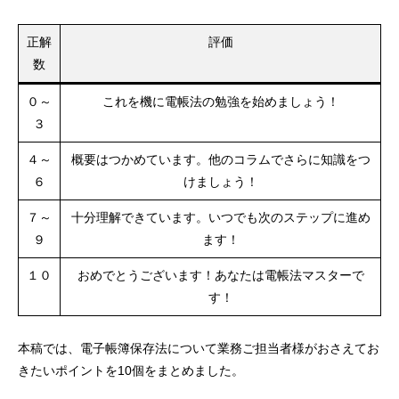
税務署長の指示に従わない場合
隠蔽又は仮装を行った場合
正解
評価
電子帳簿保存法の要件に従っていない場合
数
０～
これを機に電帳法の勉強を始めましょう！
３
４～
概要はつかめています。他のコラムでさらに知識をつ
６
けましょう！
保存した取引書類の電子
７～
十分理解できています。いつでも次のステップに進め
データの改ざんや隠蔽が見つかった場合は、通常の追徴課税
９
ます！
35%にさらに10%が加重された重加算税が課されます。
１０
おめでとうございます！あなたは電帳法マスターで
す！
本稿では、電子帳簿保存法について業務ご担当者様がおさえてお
きたいポイントを10個をまとめました。