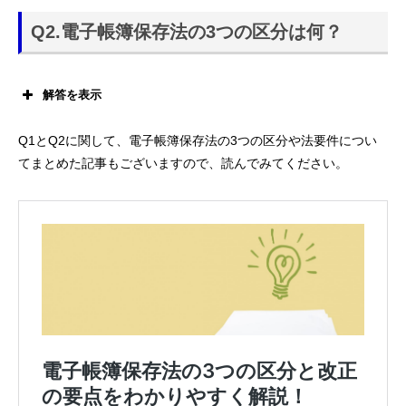
国税関係帳簿書類を、電子データ
Q2.電子帳簿保存法の3つの区分は何？
として保存することを認めた法律
解答を表示
「電子帳簿等保存」「スキャナ保存」「電子取引データ保
Q1とQ2に関して、電子帳簿保存法の3つの区分や法要件につい
存」です。
てまとめた記事もございますので、読んでみてください。
電子帳簿等保存
：電子的に作成した帳簿・決算関係
書類をデータのまま保存
スキャナ保存
：紙で受領・作成した書類をスキャン
して画像データで保存
電子取引データ保存
：電子的に授受した取引情報を
そのままデータで保存