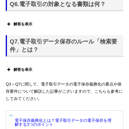
Q6.電子取引の対象となる書類は何？
解答を表示
電子メールに添付、EDI取引、eFAX等、電子的な方法で授受
した取引書類(納税に影響を及ぼす書類)です。
Q7.電子取引データ保存のルール「検索要
件」とは？
取引方法
：電子メールに添付、クラウドサービス経
由、Webサイトでダウンロード、eFAXによる送受信…
解答を表示
など
取引書類
：領収書、請求書、納品書、見積書…など
Q3～Q7に関して、電子取引データの電子保存義務化の要点や保
存要件について解説した記事がございますので、こちらも参考に
してみてください。
電子保存義務化とは？電子取引データの電子保存を理
解する3つのポイント
令和5年度税制改正の大綱(2022年12月23日 閣議決
定 財務省)