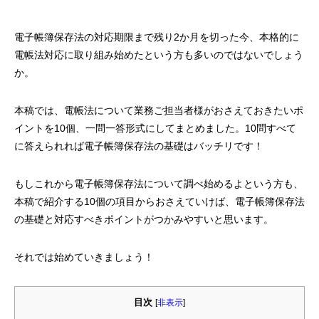
法対応が遅れた場合の対応策も解説！
置』”相当の理由”に
解説！
2024.01.10
2023.08.04
電子帳簿保存法の対応期限まで残り2か月を切った今、本格的に
電帳法対応に取り組み始めたという方も多いのではないでしょう
か。
本稿では、電帳法について業務ご担当者様がおさえておきたいポ
イントを10個、一問一答形式にしてまとめました。10問すべて
に答えられれば電子帳簿保存法の基礎はバッチリです！
もしこれから電子帳簿保存法について調べ始めるよという方も、
本稿で紹介する10個の項目からおさえていけば、電子帳簿保存法
の基礎と対応すべきポイントがつかみやすいと思います。
それでは始めていきましょう！
目次
[
非表示
]