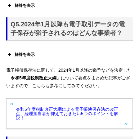
解答を表示
2024年1月からです。
Q5.2024年1月以降も電子取引データの電
子保存が猶予されるのはどんな事業者？
解答を表示
所轄税務署長が、電子取引データを保存要件に従って保存で
電子帳簿保存法に関して、2024年1月以降の猶予などを決定した
きなかったことについて相当な理由があると認め、なおかつ
「令和5年度税制改正大綱」
について要点をまとめた記事がござ
所轄税務署長の求めに対し、電子データと出力書面(紙)の両
いますので、こちらも参考にしてみてください。
方を提出できるようにしている事業者
令和5年度税制改正大綱による電子帳簿保存法の改正
点、経理担当者が抑えておきたい5つのポイントを解
説！