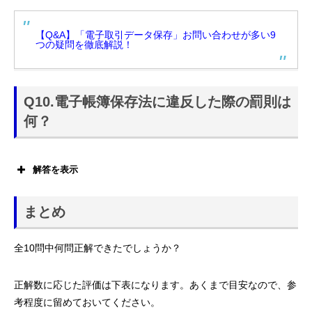
【Q&A】「電子取引データ保存」お問い合わせが多い9
つの疑問を徹底解説！
Q10.電子帳簿保存法に違反した際の罰則は
何？
解答を表示
「青色申告の承認の取り消し」と「10％の重加算税」が課さ
れる可能性があります。
まとめ
全10問中何問正解できたでしょうか？
正解数に応じた評価は下表になります。あくまで目安なので、参
考程度に留めておいてください。
帳簿書類を提示しない場合