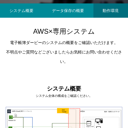
法対応が遅れた場合の対応策も解説！
置』”相当の理由”に
解説！
2024.01.10
2023.08.04
システム概要
データ保存の概要
動作環境
AWS×専用システム
電子帳簿ダービーのシステムの概要をご確認いただけます。
不明点やご質問などございましたらお気軽にお問い合わせくださ
い。
システム概要
システム全体の構成をご確認ください。