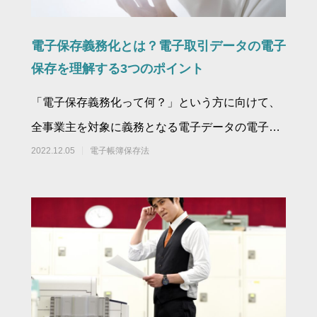
電子保存義務化とは？電子取引データの電子
保存を理解する3つのポイント
「電子保存義務化って何？」という方に向けて、
全事業主を対象に義務となる電子データの電子保
存について基礎から徹底解説しました！
2022.12.05
電子帳簿保存法