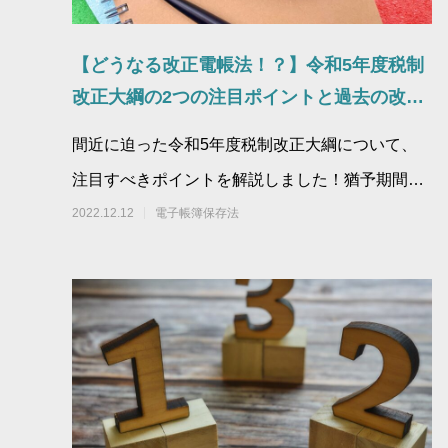
【どうなる改正電帳法！？】令和5年度税制
改正大綱の2つの注目ポイントと過去の改正
からこれまでの流れをおさらい
間近に迫った令和5年度税制改正大綱について、
注目すべきポイントを解説しました！猶予期間延
長となるのか要件緩和となるのか、注目です。
2022.12.12
電子帳簿保存法