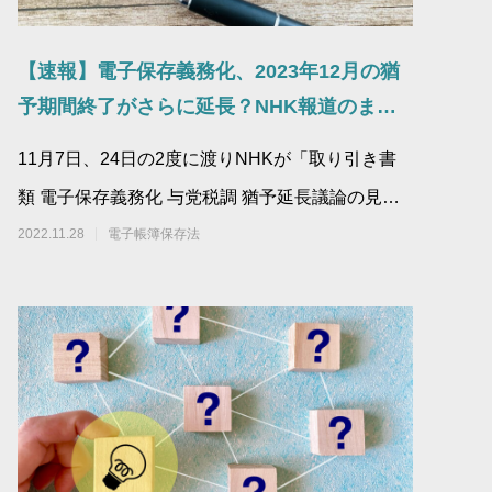
【速報】電子保存義務化、2023年12月の猶
予期間終了がさらに延長？NHK報道のまと
め
11月7日、24日の2度に渡りNHKが「取り引き書
類 電子保存義務化 与党税調 猶予延長議論の見通
し」「請求書の電子データ保存義務 引き続
2022.11.28
電子帳簿保存法