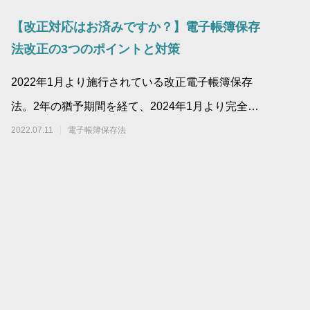
【改正対応はお済みですか？】電子帳簿保存
法改正の3つのポイントと対策
2022年1月より施行されている改正電子帳簿保存
法。2年の猶予期間を経て、2024年1月より完全義
務化となります。電子帳簿保存法の改正につ
2022.07.11
電子帳簿保存法