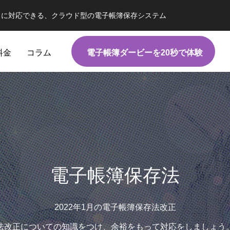
）に対応できる、クラウド型の電子帳簿保存システム
料金
コラム
電子帳簿ダービーを20秒で体験
電子帳簿保存法
電子帳簿保存法
2022年1月の電子帳簿保存法改正
判明！？】改正電帳法『新猶予措
【必要？不要？】タイムスタンプ
法改正についての知識をつけ、余裕をもって対応をしましょう