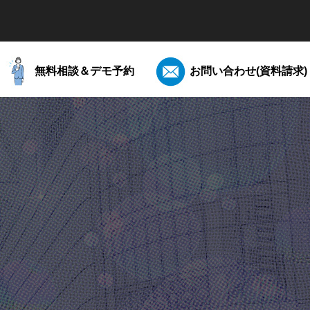
無料相談＆デモ予約
お問い合わせ(資料請求)
と電帳法
【こんな時どうする？電帳法】Q&A集
。