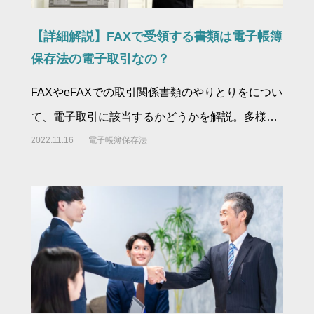
【詳細解説】FAXで受領する書類は電子帳簿
保存法の電子取引なの？
FAXやeFAXでの取引関係書類のやりとりをについ
て、電子取引に該当するかどうかを解説。多様化
するFAXでの書類のやり取りについて、どう考え
2022.11.16
電子帳簿保存法