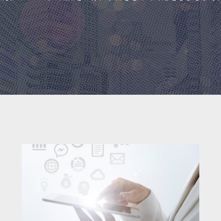
当の理由”に該当する2つのケースを
の関係を正しく把握する２つのポ
解説！
4
2023.06.14